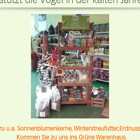
tützt die Vögel in der kalten Jahr
zu u.a. Sonnenblumenkerne, Winterstreufutter,Erdnu
Kommen Sie zu uns ins Grüne Warenhaus.