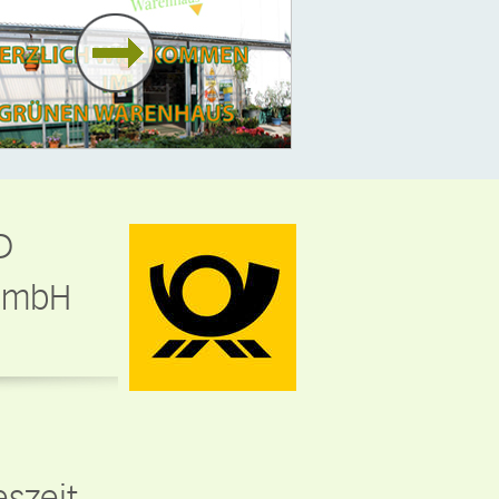
D
 GmbH